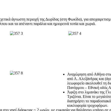
ικά άγνωστη περιοχή της Δωρίδας (στη Φωκίδα), για αποχαιρετισμό 
που και τα απέναντι παράλια και ημιορεινά τοπία και χωριά.
Αναχώρηση από Αθήνα στις 
από Λ. Αλεξάνδρας και (άγα
λεωφορείο ακολουθεί τη δι
Πανόρμου – Εθνική οδός Α
Άφιξη στο λιμανάκι της Γλυ
Τριζόνια. Είναι το μεγαλύτ
διατηρήσει το παραδοσιακό
κυκλοφορία τροχοφόρων.
α στο νησί διάρκειας ~ 2 ωρών, με ευκαιρία για θαλάσσιο μπάνιο σε 