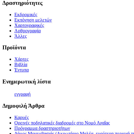
Δραστηριότητες
Εκδρομικές
Εκπόνηση μελετών
Χαρτογραφικές
Αρθρογραφία
Άλλες
Προϊόντα
Χάρτες
Βιβλία
Έντυπα
Ενημερωτική λίστα
εγγρα
φή
Δημοφιλή Άρθρα
Καρυές
Ορεινές ποδηλατικές διαδρομές στο Νομό Αχαΐας
Πρόγραμμα δραστηριοτήτων
Δήμος Μονεμβασιάς (Ακρωτήριο Μαλέα, ευρύτερη περιοχή τη