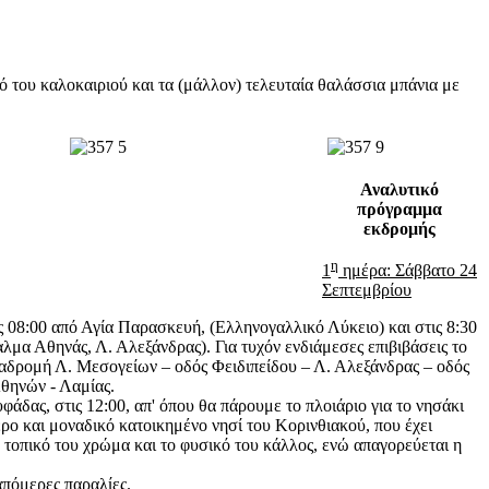
του καλοκαιριού και τα (μάλλον) τελευταία θαλάσσια μπάνια με
Αναλυτικό
πρόγραμμα
εκδρομής
η
1
ημέρα: Σάββατο 24
Σεπτεμβρίου
08:00 από Αγία Παρασκευή, (Ελληνογαλλικό Λύκειο) και στις 8:30
λμα Αθηνάς, Λ. Αλεξάνδρας). Για τυχόν ενδιάμεσες επιβιβάσεις το
αδρομή Λ. Μεσογείων – οδός Φειδιπείδου – Λ. Αλεξάνδρας – οδός
θηνών - Λαμίας.
φάδας, στις 12:00, απ' όπου θα πάρουμε το πλοιάριο για το νησάκι
ερο και μοναδικό κατοικημένο νησί του Κορινθιακού, που έχει
 τοπικό του χρώμα και το φυσικό του κάλλος, ενώ απαγορεύεται η
απόμερες παραλίες.