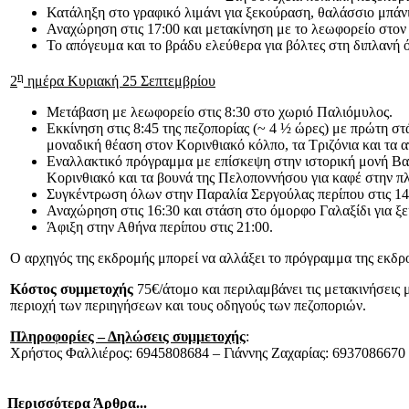
Κατάληξη στο γραφικό λιμάνι για ξεκούραση, θαλάσσιο μπάνι
Αναχώρηση στις 17:00 και μετακίνηση με το λεωφορείο στον 
Το απόγευμα και το βράδυ ελεύθερα για βόλτες στη διπλανή
η
2
ημέρα Κυριακή 25 Σεπτεμβρίου
Μετάβαση με λεωφορείο στις 8:30 στο χωριό Παλιόμυλος.
Εκκίνηση στις 8:45 της πεζοπορίας (~ 4 ½ ώρες) με πρώτη σ
μοναδική θέαση στον Κορινθιακό κόλπο, τα Τριζόνια και τα 
Εναλλακτικό πρόγραμμα με επίσκεψη στην ιστορική μονή Βαρν
Κορινθιακό και τα βουνά της Πελοποννήσου για καφέ στην πλα
Συγκέντρωση όλων στην Παραλία Σεργούλας περίπου στις 14:
Αναχώρηση στις 16:30 και στάση στο όμορφο Γαλαξίδι για ξ
Άφιξη στην Αθήνα περίπου στις 21:00.
Ο αρχηγός της εκδρομής μπορεί να αλλάξει το πρόγραμμα της εκδρο
Κόστος συμμετοχής
75€/άτομο και περιλαμβάνει τις μετακινήσεις 
περιοχή των περιηγήσεων και τους οδηγούς των πεζοποριών.
Πληροφορίες – Δηλώσεις συμμετοχής
:
Χρήστος Φαλλιέρος: 6945808684 – Γιάννης Ζαχαρίας: 6937086670 κ
Περισσότερα Άρθρα...