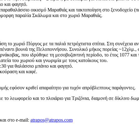
ο και φαγητό.
παραθαλάσσιο οικισμό Μαραθιάς και τακτοποίηση στο ξενοδοχείο (πε
 όμορφη παραλία Σκάλωμα και στο χωριό Μαραθιάς.
τάση το χωριό Πύργος με τα παλιά πετρόχτιστα σπίτια. Στη συνέχεια
απέναντι βουνά της Πελοποννήσου. Συνολικό μήκος πορείας ~12χλμ.,
άκοβας, που ιδρύθηκε τη μεσοβυζαντινή περίοδο, το έτος 1077 και τ
τεία του χωριού και γνωριμία με τους κατοίκους του.
30 για θαλάσσιο μπάνιο και φαγητό.
εκούραση και καφέ.
μής εφόσον κριθεί απαραίτητο για τυχόν απρόβλεπτους παράγοντες.
με το λεωφορείο και το πλοιάριο για Τριζόνια, διαμονή σε δίκλινο δω
αι στο e-mail:
atrapos@atrapos.com