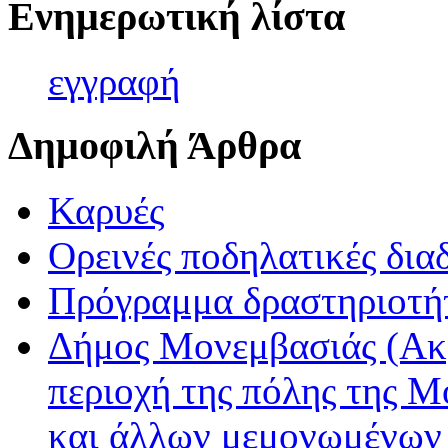
Ενημερωτική λίστα
εγγρα
φή
Δημοφιλή Άρθρα
Καρυές
Ορεινές ποδηλατικές δια
Πρόγραμμα δραστηριοτή
Δήμος Μονεμβασιάς (Ακ
περιοχή της πόλης της Μ
και άλλων μεμονωμένων