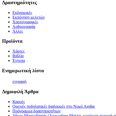
Δραστηριότητες
Εκδρομικές
Εκπόνηση μελετών
Χαρτογραφικές
Αρθρογραφία
Άλλες
Προϊόντα
Χάρτες
Βιβλία
Έντυπα
Ενημερωτική λίστα
εγγρα
φή
Δημοφιλή Άρθρα
Καρυές
Ορεινές ποδηλατικές διαδρομές στο Νομό Αχαΐας
Πρόγραμμα δραστηριοτήτων
Δήμος Μονεμβασιάς (Ακρωτήριο Μαλέα, ευρύτερη περιοχή τη