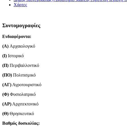
Χάρτες
Συντομογραφίες
Ενδιαφέροντα:
(Α)
Aρχαιολογικό
(Ι)
Ιστορικό
(Π)
Περιβαλλοντικό
(ΠΟ)
Πολιτισμικό
(ΑΓ)
Αγροτουριστικό
(Φ)
Φυσιολατρικό
(ΑΡ)
Αρχιτεκτονικό
(Θ)
Θρησκευτικό
Βαθμός δυσκολίας: